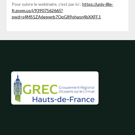
Pour suivre le webinaire, c’est par ici :
https://univ-lille-
fr.zoom.us/j/93907562665?
pwd=s4MS1ZA6eewrb7QpG89ohasn4bXXFF.1