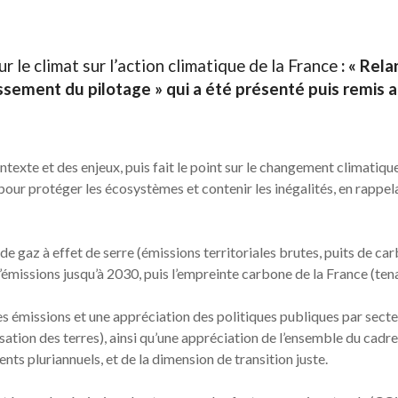
 le climat sur l’action climatique de la France
: « Rela
lissement du pilotage » qui a été présenté puis remis 
texte et des enjeux, puis fait le point sur le changement climatiqu
our protéger les écosystèmes et contenir les inégalités, en rappelan
s de gaz à effet de serre (émissions territoriales brutes, puits de ca
émissions jusqu’à 2030, puis l’empreinte carbone de la France (te
es émissions et une appréciation des politiques publiques par secteu
lisation des terres), ainsi qu’une appréciation de l’ensemble du cadr
ts pluriannuels, et de la dimension de transition juste.