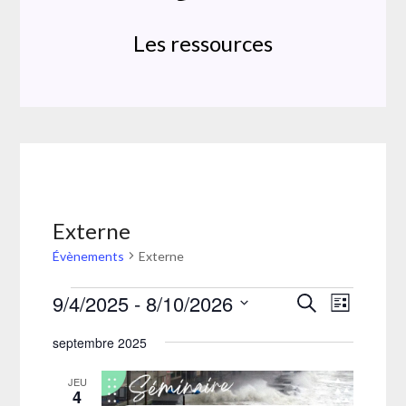
Les ressources
Externe
Évènements
Externe
Évènements
9/4/2025
 - 
8/10/2026
Navigatio
Recherche
Recherche
Liste
de
et
Sélectionnez
vues
septembre 2025
une
navigation
Évènemen
date.
de
JEU
4